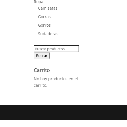
Ropa
Camisetas
Gorras
Gorros
Sudaderas
Buscar
por:
Buscar
Carrito
No hay productos en el
carrito.