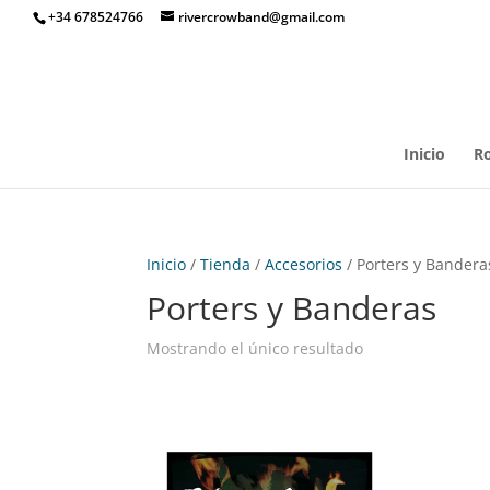
+34 678524766
rivercrowband@gmail.com
Inicio
R
Inicio
/
Tienda
/
Accesorios
/ Porters y Bandera
Porters y Banderas
Mostrando el único resultado