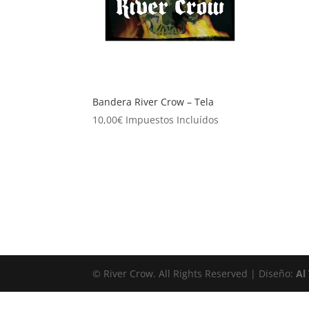
Bandera River Crow – Tela
10,00
€
Impuestos Incluídos
© River Crow. All Rights Reserved | Diseño:
Al