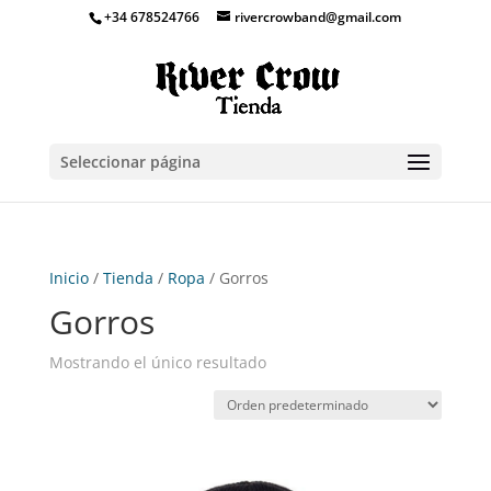
+34 678524766
rivercrowband@gmail.com
Seleccionar página
Inicio
/
Tienda
/
Ropa
/ Gorros
Gorros
Mostrando el único resultado