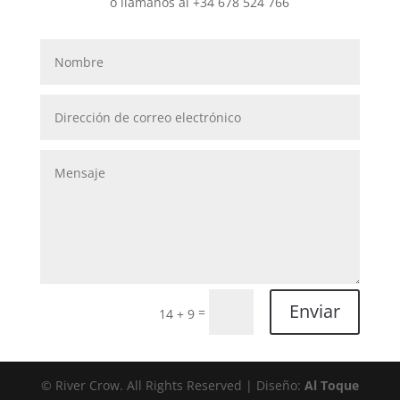
o llámanos al +34 678 524 766
Enviar
=
14 + 9
© River Crow. All Rights Reserved | Diseño:
Al Toque