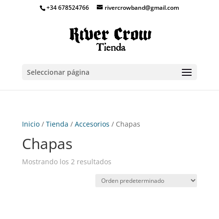
+34 678524766
rivercrowband@gmail.com
Seleccionar página
Inicio
/
Tienda
/
Accesorios
/ Chapas
Chapas
Mostrando los 2 resultados