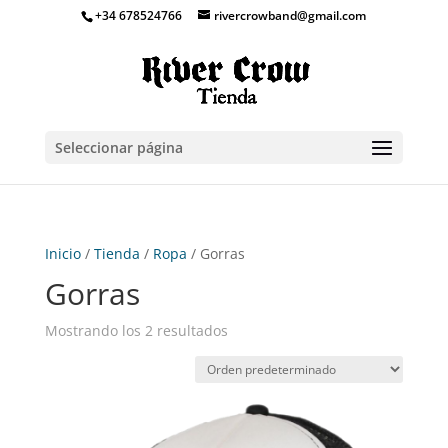
+34 678524766
rivercrowband@gmail.com
Seleccionar página
Inicio
/
Tienda
/
Ropa
/ Gorras
Gorras
Mostrando los 2 resultados