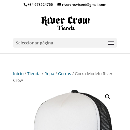
+34 678524766
rivercrowband@gmail.com
Seleccionar página
Inicio
/
Tienda
/
Ropa
/
Gorras
/ Gorra Modelo River
Crow