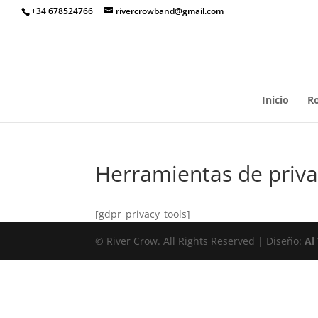
+34 678524766
rivercrowband@gmail.com
Inicio
R
Herramientas de priv
[gdpr_privacy_tools]
© River Crow. All Rights Reserved | Diseño:
Al