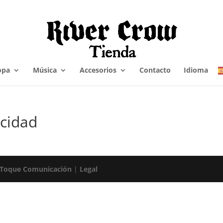
opa
Música
Accesorios
Contacto
Idioma
acidad
 Toque Comunicación
|
Legal