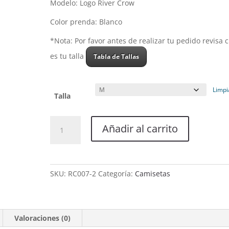
Modelo: Logo River Crow
Color prenda: Blanco
*Nota: Por favor antes de realizar tu pedido revisa 
es tu talla
Tabla de Tallas
Limpi
Talla
Camiseta
Añadir al carrito
Mujer
-
Modelo
Logo
SKU:
RC007-2
Categoría:
Camisetas
River
Crow
-
White
Valoraciones (0)
cantidad