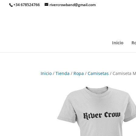
+34 678524766
rivercrowband@gmail.com
Inicio
R
Inicio
/
Tienda
/
Ropa
/
Camisetas
/ Camiseta M