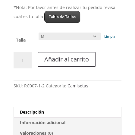
*Nota: Por favor antes de realizar tu pedido revisa
cuál es tu talla
Tabla de Tallas
Limpiar
Talla
Camiseta
Añadir al carrito
Mujer
-
Modelo
Demon's
SKU:
RC007-1-2
Categoría:
Camisetas
Show
-
Black
cantidad
Descripción
Información adicional
Valoraciones (0)