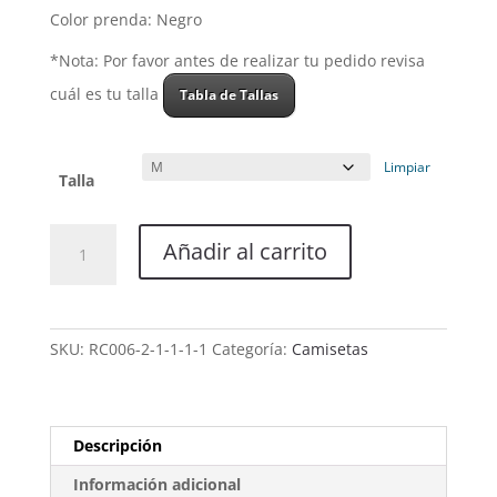
Color prenda: Negro
*Nota: Por favor antes de realizar tu pedido revisa
cuál es tu talla
Tabla de Tallas
Limpiar
Talla
Camiseta
Añadir al carrito
Mujer
Sin
mangas
-
SKU:
RC006-2-1-1-1-1
Categoría:
Camisetas
Modelo
Demon's
Show
-
Descripción
Black
Información adicional
cantidad