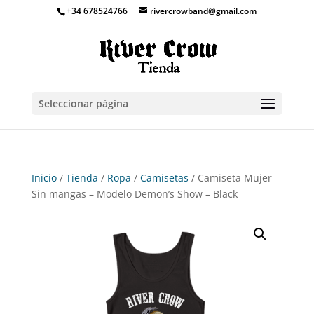
+34 678524766
rivercrowband@gmail.com
Seleccionar página
Inicio
/
Tienda
/
Ropa
/
Camisetas
/ Camiseta Mujer
Sin mangas – Modelo Demon’s Show – Black